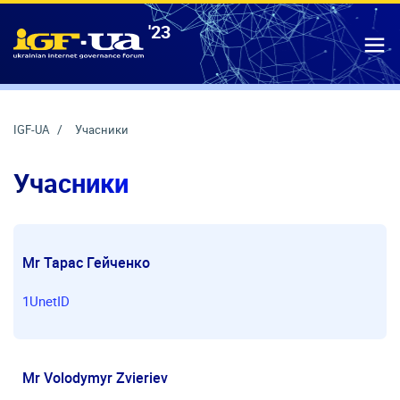
'23
IGF-UA
T
IGF-UA
Учасники
Учасники
Mr Тарас Гейченко
1UnetID
Mr Volodymyr Zvieriev